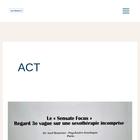
Aller
au
contenu
ACT
« Sensate
Focus »
au
CFP