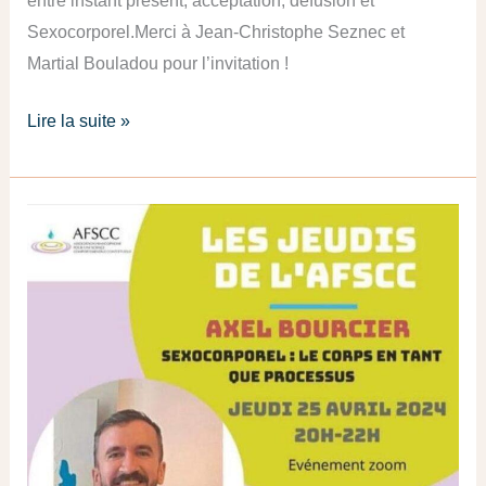
entre instant présent, acceptation, défusion et
Sexocorporel.Merci à Jean-Christophe Seznec et
Martial Bouladou pour l’invitation !
Lire la suite »
Soirée
AFSCC
:
le
corps
en
tant
que
processus