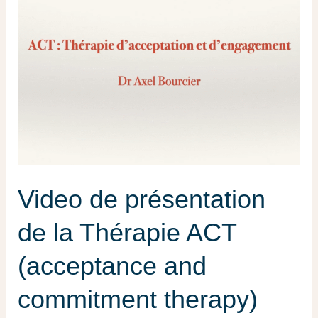
de
présentation
de
la
Thérapie
ACT
(acceptance
and
commitment
Video de présentation
therapy)
de la Thérapie ACT
(acceptance and
commitment therapy)