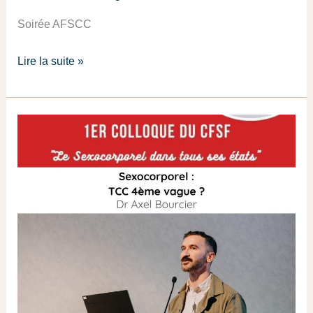
Soirée AFSCC
Lire la suite »
Retour
sur
le
1er
colloque
du
CFSF