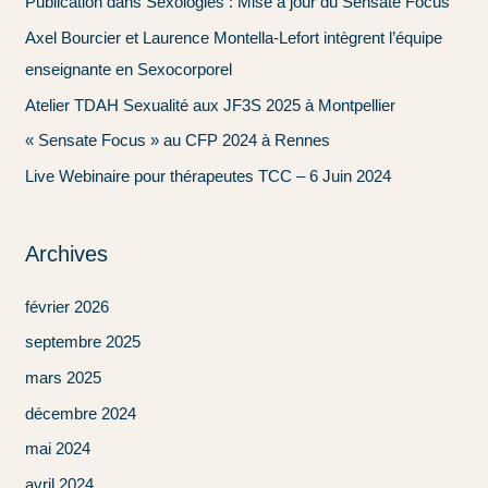
Publication dans Sexologies : Mise à jour du Sensate Focus
r
Axel Bourcier et Laurence Montella-Lefort intègrent l’équipe
c
enseignante en Sexocorporel
h
Atelier TDAH Sexualité aux JF3S 2025 à Montpellier
e
« Sensate Focus » au CFP 2024 à Rennes
r
Live Webinaire pour thérapeutes TCC – 6 Juin 2024
:
Archives
février 2026
septembre 2025
mars 2025
décembre 2024
mai 2024
avril 2024